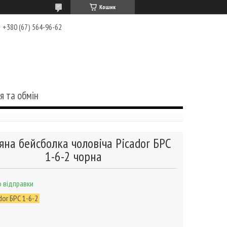
Кошик
+380 (67) 564-96-62
я та обмін
яна бейсболка чоловіча Picador БРС
1-6-2 чорна
 відправки
dor БРС 1-6-2