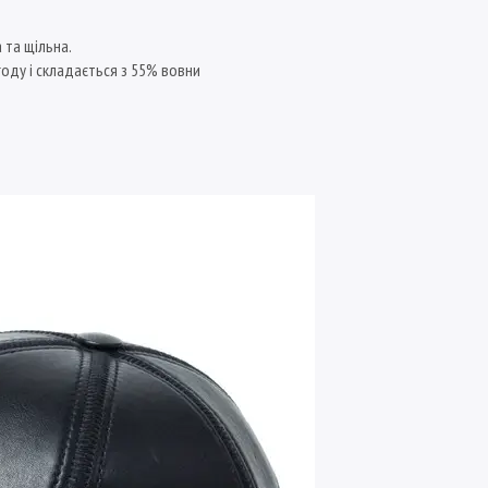
 та щільна.
оду і складається з 55% вовни