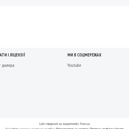
ТИ І ЛІЦЕНЗІЇ
МИ В СОЦМЕРЕЖАХ
т дилера
Youtube
Сайт створений на маркетплейсі
Prom.ua
FainaModa магазин шкіряних виробів |
Поскаржитися на контент
|
Політика конфіденційності