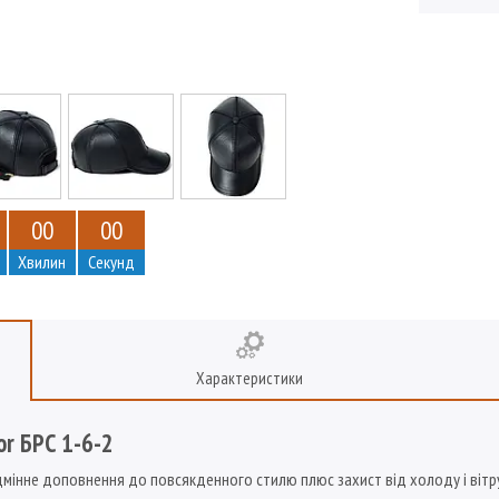
0
0
0
0
Хвилин
Секунд
Характеристики
or БРС 1-6-2
дмінне доповнення до повсякденного стилю плюс захист від холоду і вітр