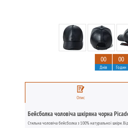
0
0
0
0
Днів
Годин
Опис
Бейсболка чоловіча шкіряна чорна Picad
Стильна чоловіча бейсболка з 100% натуральної шкіри. Ві