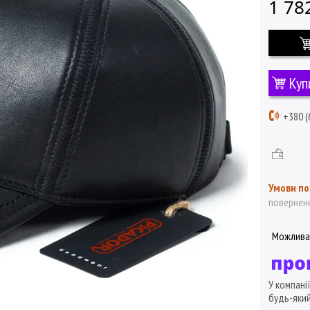
1 78
Куп
+380 (
поверненн
У компані
будь-який