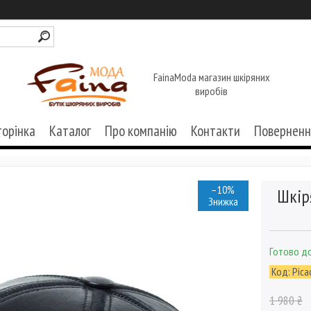
FainaModa магазин шкіряних
виробів
торінка
Каталог
Про компанію
Контакти
Поверненн
–10%
Шкір
Готово до
Код:
Pica
1 980 ₴