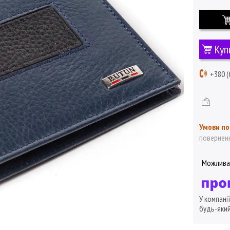
Куп
+380 (
поверненн
У компані
будь-який