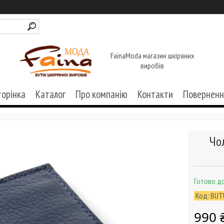
FainaModa магазин шкіряних
виробів
торінка
Каталог
Про компанію
Контакти
Поверненн
Чо
Готово до
Код:
BUT
990 