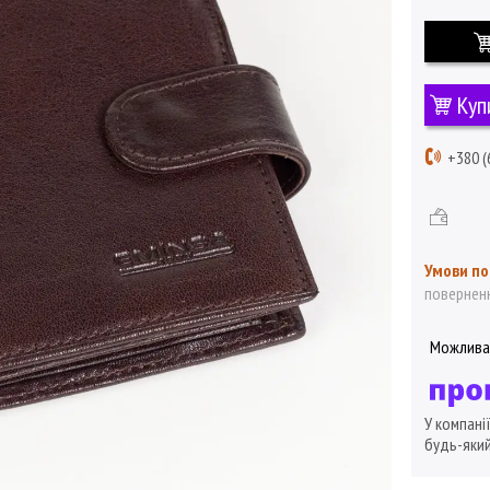
Куп
+380 (
поверненн
У компані
будь-який