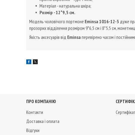
Матеріал - натуральна шкіра;
Розмір
- 12*9,5 см.
Модель чоловічого портмоне
Eminsa 1016-12-3
дуже пра
прозорих відділення розміром 9*6,5 см і 8*5,5 см, монетни
Якість аксесуарів від
Eminsa
перевірено часом і постійним
ПРО КОМПАНІЮ
СЕРТИФІКА
Контакти
Сертифіка
Доставка і оплата
Відгуки