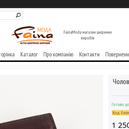
FainaModa магазин шкіряних
виробів
торінка
Каталог
Про компанію
Контакти
Поверненн
Чолов
Готово до
Код:
Emin
1 25