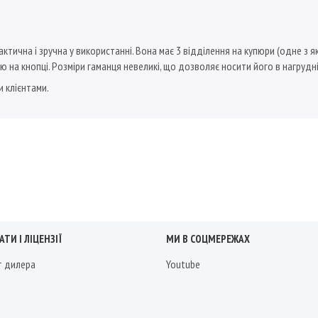
ктична і зручна у використанні. Вона має 3 відділення на купюри (одне з як
цю на кнопці. Розміри гаманця невеликі, що дозволяє носити його в нагрудні
и клієнтами.
ТИ І ЛІЦЕНЗІЇ
МИ В СОЦМЕРЕЖАХ
т дилера
Youtube