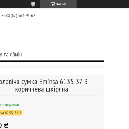
Кошик
+380 (67) 564-96-62
я та обмін
оловіча сумка Eminsa 6135-37-3
коричнева шкіряна
 відправки
sa 6135-37-3
0 ₴