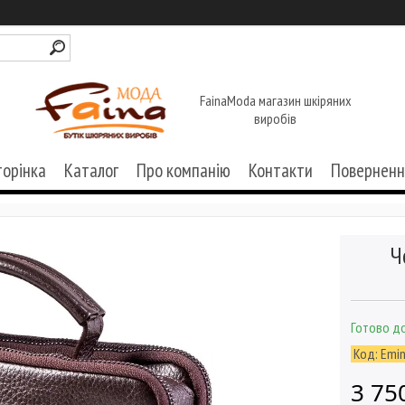
FainaModa магазин шкіряних
виробів
торінка
Каталог
Про компанію
Контакти
Поверненн
Ч
Готово до
Код:
Emin
3 75