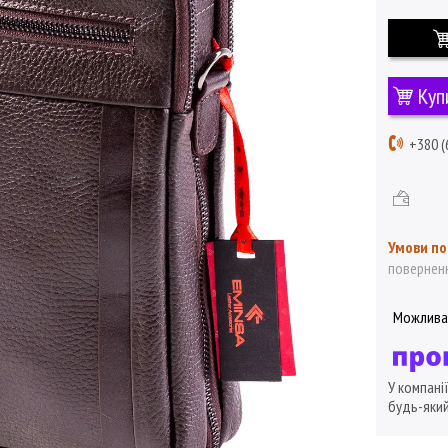
Куп
+380 (
поверненн
У компані
будь-який