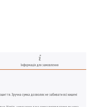
Інформація для замовлення
шиття. Зручна сумка дозволяє не забивати всі кишені
но. Навіть через роки така сумка виглядатиме як нова.