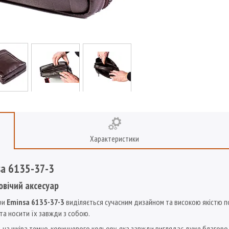
Характеристики
sa 6135-37-3
овічий аксесуар
ри
Eminsa 6135-37-3
виділяється сучасним дизайном та високою якістю по
і та носити їх завжди з собою.
ьна шкіра темно-коричневого кольору, яка завжди виглядає дуже благород