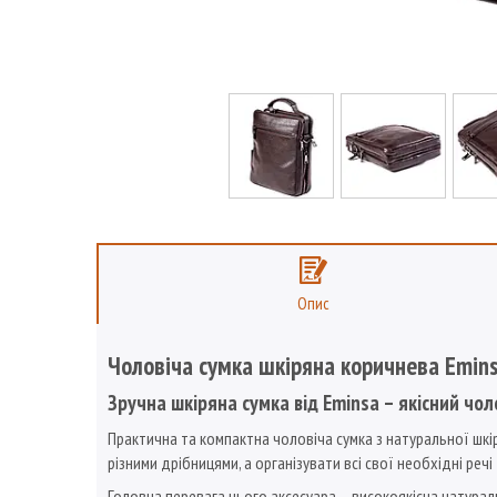
Опис
Чоловіча сумка шкіряна коричнева Emin
Зручна шкіряна сумка від Eminsa – якісний чол
Практична та компактна чоловіча сумка з натуральної шкі
різними дрібницями, а організувати всі свої необхідні реч
Головна перевага цього аксесуара – високоякісна натурал