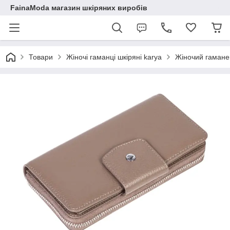
FainaModa магазин шкіряних виробів
Товари
Жіночі гаманці шкіряні karya
Жіночий гамане