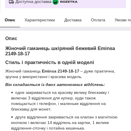
Доступна доставка
Опис
Характеристики
Доставка
Оплата
Умови п
Опис
Жіночий гаманець шкіряний бежевий Eminsa
2149-18-17
Стиль і практичність в одній моделі
Жіночий гаманець
Eminsa 2149-18-17
– дуже практична,
зручна у використанні і красива модель.
Він складається із двох автономних відділень:
одне закривається на красиву велику блискавку і
включає 3 відділення для купюр, куди також
поміщається і телефон, і маленьке відділення на
блискавці для монет;
друге відділення закривається на клапан з магнітною
кнопкою і включає 14 відділень на картки, 1 велике
відділення-сіточку і потайна кишенька.