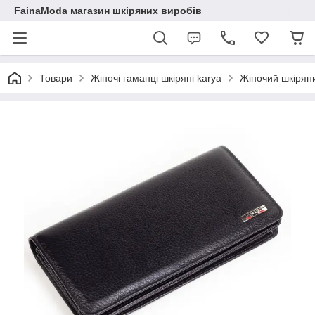
FainaModa магазин шкіряних виробів
Товари
Жіночі гаманці шкіряні karya
Жіночий шкірян