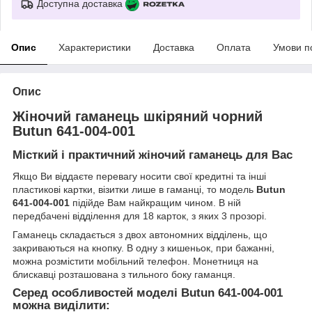
Доступна доставка
Опис
Характеристики
Доставка
Оплата
Умови п
Опис
Жіночий гаманець шкіряний чорний
Butun 641-004-001
Місткий і практичний жіночий гаманець для Вас
Якщо Ви віддаєте перевагу носити свої кредитні та інші
пластикові картки, візитки лише в гаманці, то модель
Butun
641-004-001
підійде Вам найкращим чином. В ній
передбачені відділення для 18 карток, з яких 3 прозорі.
Гаманець складається з двох автономних відділень, що
закриваються на кнопку. В одну з кишеньок, при бажанні,
можна розмістити мобільний телефон. Монетниця на
блискавці розташована з тильного боку гаманця.
Серед особливостей моделі Butun 641-004-001
можна виділити: