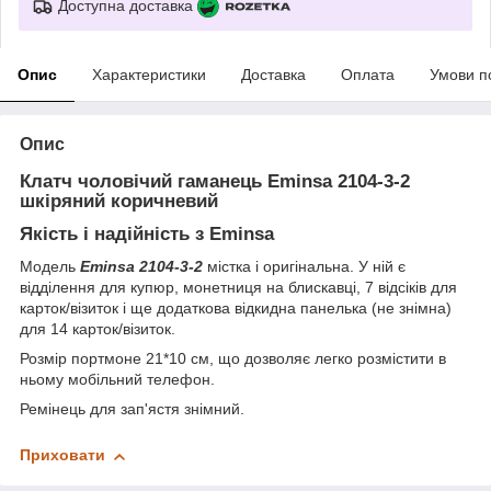
Доступна доставка
Опис
Характеристики
Доставка
Оплата
Умови п
Опис
Клатч чоловічий гаманець Eminsa 2104-3-2
шкіряний коричневий
Якість і надійність з Eminsa
Модель
Eminsa 2104-3-2
містка і оригінальна. У ній є
відділення для купюр, монетниця на блискавці, 7 відсіків для
карток/візиток і ще додаткова відкидна панелька (не знімна)
для 14 карток/візиток.
Розмір портмоне 21*10 см, що дозволяє легко розмістити в
ньому мобільний телефон.
Ремінець для зап'ястя знімний.
Приховати