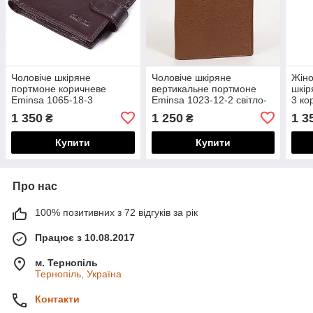
Чоловіче шкіряне
Чоловіче шкіряне
Жіно
портмоне коричневе
вертикальне портмоне
шкір
Eminsa 1065-18-3
Eminsa 1023-12-2 світло-
3 ко
коричневе
1 350
1 250
1 3
₴
₴
Купити
Купити
Про нас
100% позитивних з 72 відгуків за рік
Працює з 10.08.2017
м. Тернопіль
Тернопіль, Україна
Контакти