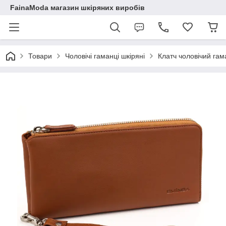
FainaModa магазин шкіряних виробів
Товари
Чоловічі гаманці шкіряні
Клатч чоловічий га