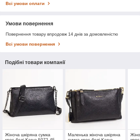
Всі умови оплати
Умови повернення
Повернення товару впродовж 14 днів за домовленістю
Всі умови повернення
Подібні товари компанії
Жіноча шкіряна сумка
Маленька жіноча шкіряна
Жіно
крос-боді Karya 5072-45
сумка крос-боді Karya
крос