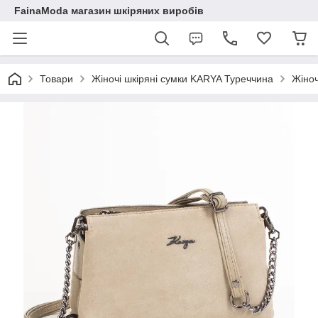
FainaModa магазин шкіряних виробів
Товари
Жіночі шкіряні сумки KARYA Туреччина
Жіноч