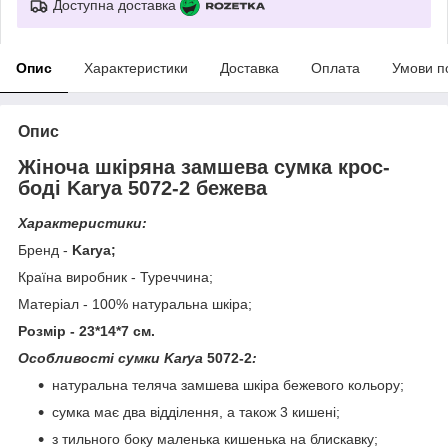
Доступна доставка
Опис
Характеристики
Доставка
Оплата
Умови п
Опис
Жіноча шкіряна замшева сумка крос-
боді Karya 5072-2 бежева
Характеристики:
Бренд -
Karya
;
Країна виробник - Туреччина;
Матеріал - 100% натуральна шкіра;
Розмір - 23*14*7 см.
Особливості сумки
Karya
5072-2
:
натуральна теляча замшева шкіра бежевого кольору;
сумка має два відділення, а також 3 кишені;
з тильного боку маленька кишенька на блискавку;