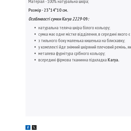
Матеріал - 100% натуральна шкіра;
Розмір - 23*14*10 см.
Особливості сумки
Karya 2229
-09
:
натуральна теляча шкіра білого кольору;
сумка має одне містке відділення, в середині якого є 
з тильного боку маленька кишенька на блискавку;
у комплекті йде знімний шкіряний плечовий ремінь, я
металева фурнітура срібного кольору;
всередині фірмова тканинна підкладка
Karya.