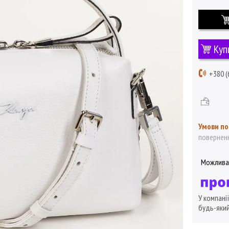
Куп
+380 (
поверненн
У компані
будь-який