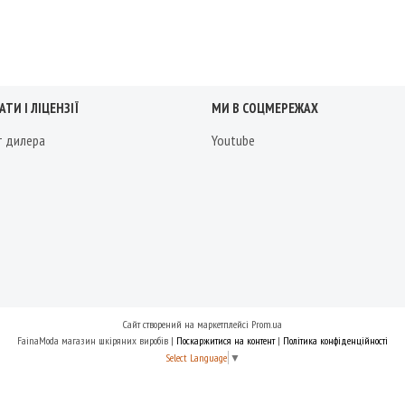
ТИ І ЛІЦЕНЗІЇ
МИ В СОЦМЕРЕЖАХ
т дилера
Youtube
Сайт створений на маркетплейсі
Prom.ua
FainaModa магазин шкіряних виробів |
Поскаржитися на контент
|
Політика конфіденційності
Select Language
▼