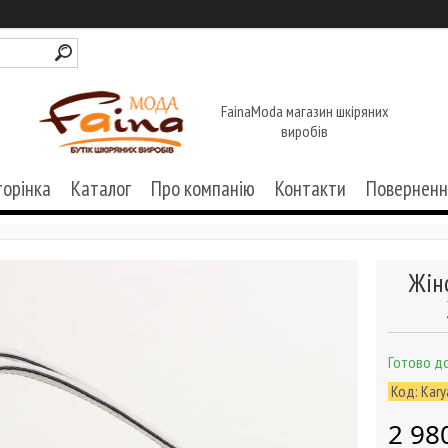
FainaModa магазин шкіряних
виробів
торінка
Каталог
Про компанію
Контакти
Поверненн
Жін
Готово до
Код:
Kary
2 98