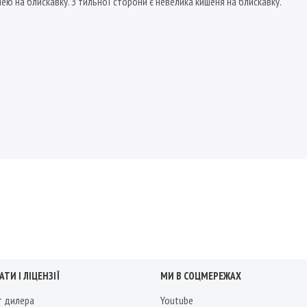
ею на блискавку. З тильної сторони є невелика кишеня на блискавку.
ТИ І ЛІЦЕНЗІЇ
МИ В СОЦМЕРЕЖАХ
т дилера
Youtube