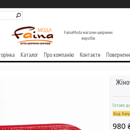
FainaModa магазин шкіряних
виробів
торінка
Каталог
Про компанію
Контакти
Поверненн
Жіно
Готово до
Код:
Kary
980 