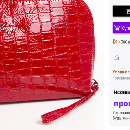
Куп
+380 (
поверненн
У компані
будь-який