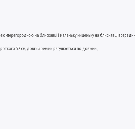
ею-перегородкою на блискавці і маленьку кишеньку на блискавці всередин
ороткого 52 см, довгий ремінь регулюється по довжині;