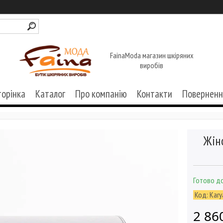
FainaModa магазин шкіряних
виробів
торінка
Каталог
Про компанію
Контакти
Поверненн
Жін
Готово до
Код:
Kary
2 86