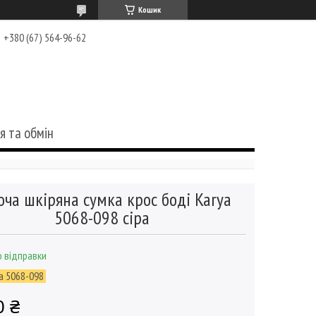
Кошик
+380 (67) 564-96-62
я та обмін
оча шкіряна сумка крос боді Karya
5068-098 сіра
 відправки
a 5068-098
0 ₴