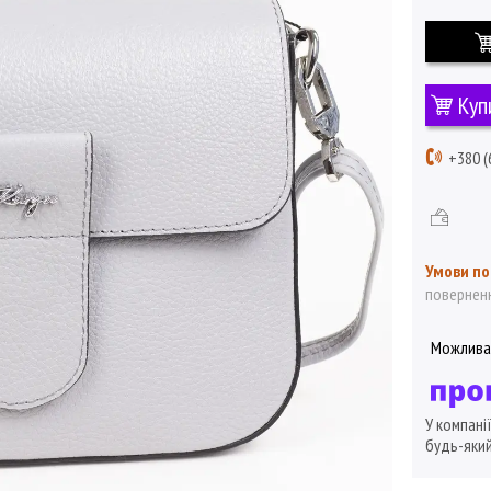
Куп
+380 (
поверненн
У компані
будь-який