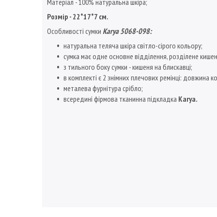
Матеріал - 100% натуральна шкіра;
Розмір - 22*17*7 см.
Особливості сумки
Karya 5068-098:
натуральна теляча шкіра світло-сірого кольору;
сумка має одне основне відділення, розділене кишен
з тильного боку сумки - кишеня на блискавці;
в комплекті є 2 знімних плечових ремінці: довжина к
металева фурнітура срібло;
всередині фірмова тканинна підкладка
Karya.