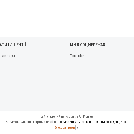
ТИ І ЛІЦЕНЗІЇ
МИ В СОЦМЕРЕЖАХ
т дилера
Youtube
Сайт створений на маркетплейсі
Prom.ua
FainaModa магазин шкіряних виробів |
Поскаржитися на контент
|
Політика конфіденційності
Select Language
▼