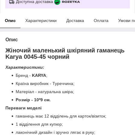
Доступна доставка
Опис
Характеристики
Доставка
Оплата
Умови п
Опис
Жіночий маленький шкіряний гаманець
Karya 0045-45 чорний
Характеристики:
Бренд -
KARYA
;
Країна виробник - Туреччина;
Матеріал - натуральна шкіра;
Розмір - 10*9 см.
Переваги моделі
гаманець має 12 відділень для карток/візиток;
1 відділення для купюр;
лаконічний дизайн і зручно лягає в руку;