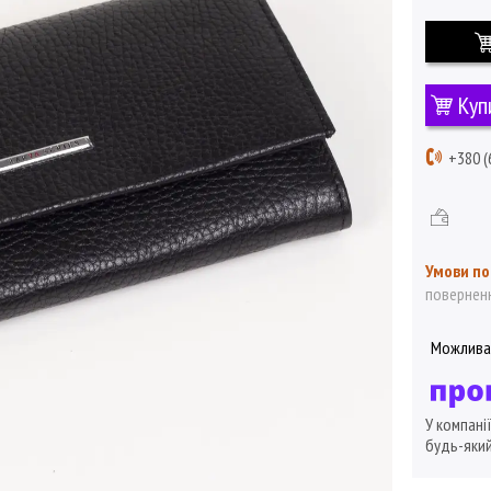
Куп
+380 (
поверненн
У компані
будь-який