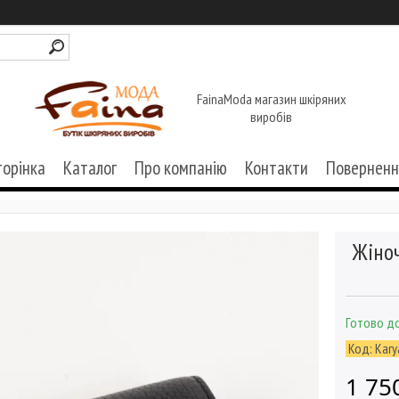
FainaModa магазин шкіряних
виробів
торінка
Каталог
Про компанію
Контакти
Поверненн
Жіно
Готово до
Код:
Kary
1 75