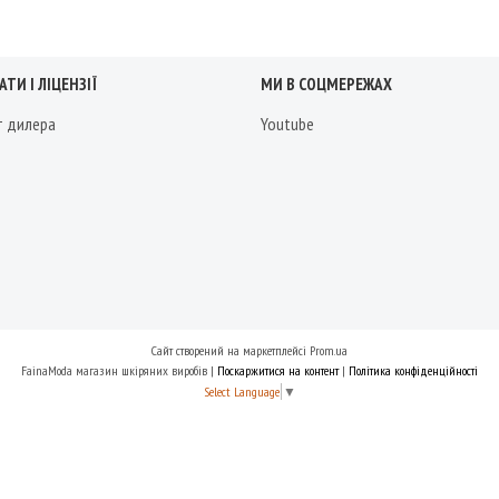
ТИ І ЛІЦЕНЗІЇ
МИ В СОЦМЕРЕЖАХ
т дилера
Youtube
Сайт створений на маркетплейсі
Prom.ua
FainaModa магазин шкіряних виробів |
Поскаржитися на контент
|
Політика конфіденційності
Select Language
▼