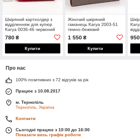
Шкіряний картхолдер з
Жіночий шкіряний
Шкір
відділенням для купюр
гаманець Karya 2003-51
Kary
Karya 0036-46 червоний
темно-бежевий
відд
чор
780
1 550
950
₴
₴
Купити
Купити
Про нас
100% позитивних з 72 відгуків за рік
Працює з 10.08.2017
м. Тернопіль
Тернопіль, Україна
Контакти
Сьогодні працює з 10:00 до 16:00
Показати весь графік роботи