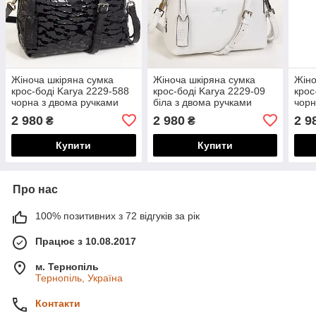
Жіноча шкіряна сумка
Жіноча шкіряна сумка
Жіно
крос-боді Karya 2229-588
крос-боді Karya 2229-09
крос
чорна з двома ручками
біла з двома ручками
чорн
2 980
2 980
2 9
₴
₴
Купити
Купити
Про нас
100% позитивних з 72 відгуків за рік
Працює з 10.08.2017
м. Тернопіль
Тернопіль, Україна
Контакти