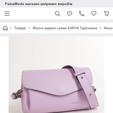
FainaModa магазин шкіряних виробів
Товари
Жіночі шкіряні сумки KARYA Туреччина
Жіноч