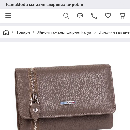
FainaModa магазин шкіряних виробів
Товари
Жіночі гаманці шкіряні karya
Жіночий гамане