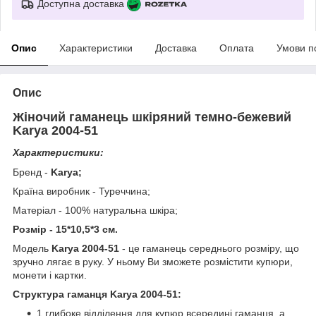
Доступна доставка
Опис
Характеристики
Доставка
Оплата
Умови п
Опис
Жіночий гаманець
шкіряний темно-бежевий
Karya 2004-51
Характеристики:
Бренд -
Karya
;
Країна виробник - Туреччина;
Матеріал - 100% натуральна шкіра;
Розмір - 15*10,5*3 см.
Модель
Karya 2004-51
- це гаманець середнього розміру, що
зручно лягає в руку. У ньому Ви зможете розмістити купюри,
монети і картки.
Структура гаманця Karya 2004-51:
1 глибоке відділення для купюр всередині гаманця, а