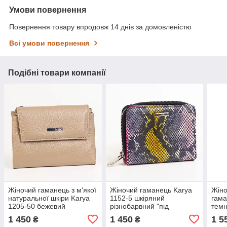
Умови повернення
Повернення товару впродовж 14 днів за домовленістю
Всі умови повернення
Подібні товари компанії
Жіночий гаманець з м'якої
Жіночий гаманець Karya
Жіно
натуральної шкіри Karya
1152-5 шкіряний
гама
1205-50 бежевий
різнобарвний "під
тем
рептилію"
1 450
1 450
1 5
₴
₴