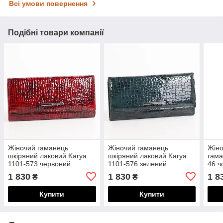
Всі умови повернення
Подібні товари компанії
Жіночий гаманець
Жіночий гаманець
Жіно
шкіряний лаковий Karya
шкіряний лаковий Karya
гама
1101-573 червоний
1101-576 зелений
46 ч
1 830
1 830
1 8
₴
₴
Купити
Купити