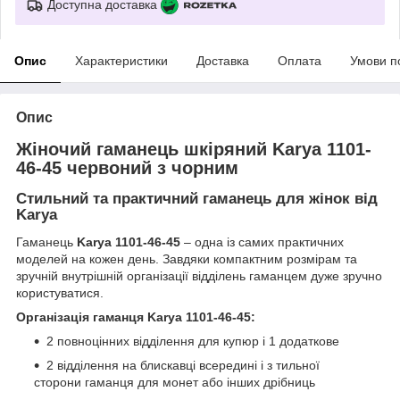
Доступна доставка
Опис
Характеристики
Доставка
Оплата
Умови п
Опис
Жіночий гаманець шкіряний Karya 1101-
46-45 червоний з чорним
Стильний та практичний гаманець для жінок від
Karya
Гаманець
Karya 1101-46-45
– одна із самих практичних
моделей на кожен день. Завдяки компактним розмірам та
зручній внутрішній організації відділень гаманцем дуже зручно
користуватися.
Організація гаманця Karya 1101-46-45:
2 повноцінних відділення для купюр і 1 додаткове
2 відділення на блискавці всередині і з тильної
сторони гаманця для монет або інших дрібниць