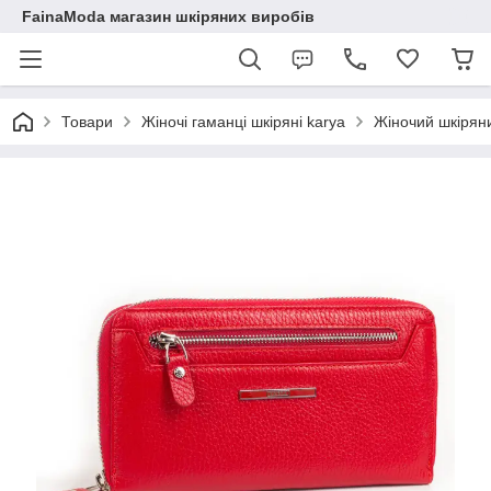
FainaModa магазин шкіряних виробів
Товари
Жіночі гаманці шкіряні karya
Жіночий шкіряни