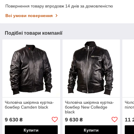
Повернення товару впродовж 14 днів за домовленістю
Всі умови повернення
Подібні товари компанії
Чоловіча шкіряна куртка-
Чоловіча шкіряна куртка-
Чоло
бомбер Camden black
бомбер New Colledge
піло
black
9 630
9 630
11 
₴
₴
Купити
Купити