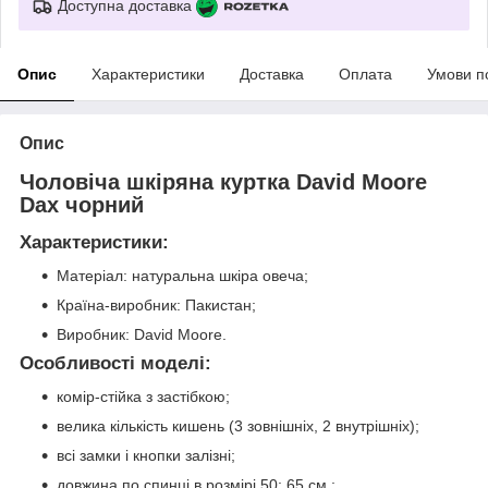
Доступна доставка
Опис
Характеристики
Доставка
Оплата
Умови п
Опис
Чоловіча шкіряна куртка David Moore
Dax чорний
Характеристики:
Матеріал: натуральна шкіра овеча;
Країна-виробник: Пакистан;
Виробник: David Moore.
Особливості моделі:
комір-стійка з застібкою;
велика кількість кишень (3 зовнішніх, 2 внутрішніх);
всі замки і кнопки залізні;
довжина по спинці в розмірі 50: 65 см.;