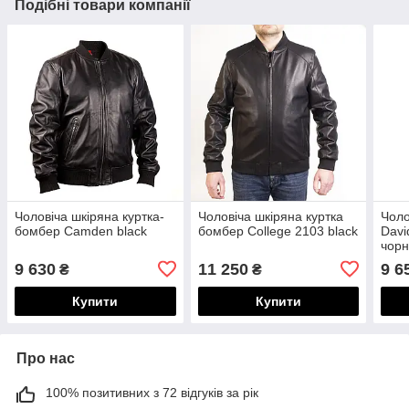
Подібні товари компанії
Чоловіча шкіряна куртка-
Чоловіча шкіряна куртка
Чоло
бомбер Camden black
бомбер College 2103 black
Davi
чор
9 630
11 250
9 6
₴
₴
Купити
Купити
Про нас
100% позитивних з 72 відгуків за рік