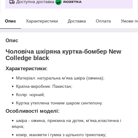
Доступна доставка
Опис
Характеристики
Доставка
Оплата
Умови п
Опис
Чоловіча шкіряна куртка-бомбер New
Colledge black
Характеристики:
Матеріал: натуральна м'яка шкіра (овчина);
Країна-виробник: Пакистан;
Колір: чорний;
Куртка утеплена тонким шаром синтепону.
Особливості моделі:
шкіра - овчина, приємна на дотик, м'яка,еластична і
міцна;
комір, манжети і гумка з щільного трикотажу;