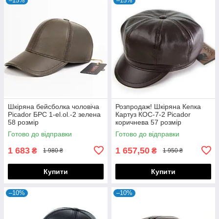
–15%
–15%
Шкіряна бейсболка чоловіча
Розпродаж! Шкіряна Кепка
Picador БРС 1-el.ol.-2 зелена
Картуз КОС-7-2 Picador
58 розмір
коричнева 57 розмір
Готово до відправки
Готово до відправки
1 683
1 657,50
₴
₴
1 980 ₴
1 950 ₴
Купити
Купити
–10%
–10%