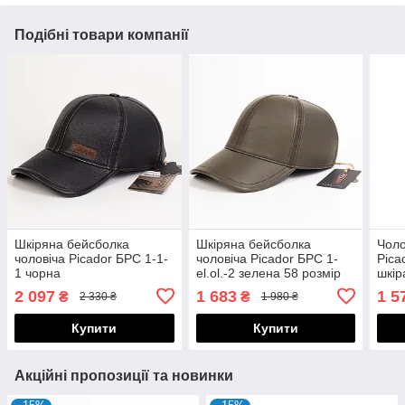
Подібні товари компанії
Шкіряна бейсболка
Шкіряна бейсболка
Чоло
чоловіча Picador БРС 1-1-
чоловіча Picador БРС 1-
Pica
1 чорна
el.ol.-2 зелена 58 розмір
шкір
розм
2 097
1 683
1 5
₴
₴
2 330 ₴
1 980 ₴
Купити
Купити
Акційні пропозиції та новинки