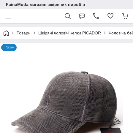
FainaModa магазин шкіряних виробів
Товари
Шкіряні чоловічі кепки PICADOR
Чоловіча бе
–10%